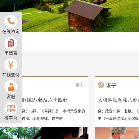
在线咨询
申请表
在线支付
祈福
求子
更多+
客服
太极阴阳图和八卦及六十四卦
太极阴阳图和八卦
易：改变；经：书籍。《易经》是一本揭示变化的
易：改变；经：书籍。《
微平台
书（一本通过揭示变化规律，趋吉避...
书（一本通过揭示变化规律