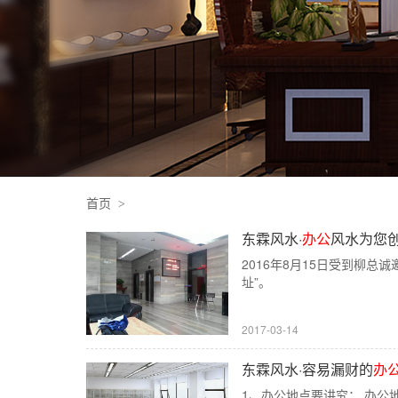
首页
东霖风水·
办公
风水为您
2016年8月15日受到柳
址”。
2017-03-14
东霖风水·容易漏财的
办
1、办公地点要讲究： 办