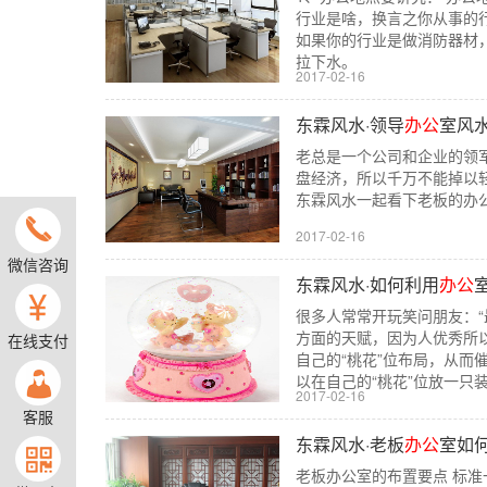
行业是啥，换言之你从事的
如果你的行业是做消防器材
拉下水。
2017-02-16
东霖风水·领导
办公
室风
老总是一个公司和企业的领
盘经济，所以千万不能掉以
东霖风水一起看下老板的办
2017-02-16
微信咨询
东霖风水·如何利用
办公
很多人常常开玩笑问朋友：“
方面的天赋，因为人优秀所以
在线支付
自己的“桃花”位布局，从而
以在自己的“桃花”位放一
2017-02-16
客服
东霖风水·老板
办公
室如
老板办公室的布置要点 标