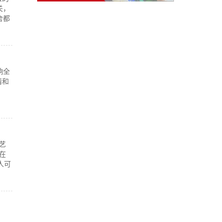
关，
舍都
响全
请和
艺
在
人可