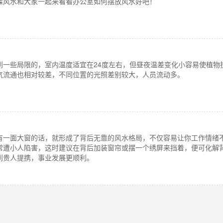
霖风水和大家一起来看看办公室如何摆放风水好吧！
到一些局限的，室内温度适宜在24度左右，但昼夜温差变化小容易使植物
气流通也相对较差，不同位置的光照差别较大，人员流动多。
有一面大窗的话，就形成了背后无靠的风水格局，不仅容易让你工作情绪
常遭小人陷害，这时建议在背后加装窗帘或摆一个绣屏来挡着，便可化解
到贵人提携，事业发展更顺利。