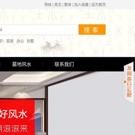
简体
|
英文
|
繁体
|
加入收藏
|
设为首页
字：
家居
办公
别墅
墓地风水
联系我们