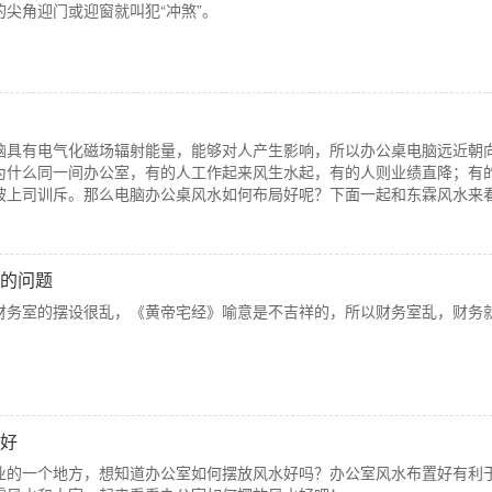
尖角迎门或迎窗就叫犯“冲煞”。
脑具有电气化磁场辐射能量，能够对人产生影响，所以办公桌电脑远近朝
为什么同一间办公室，有的人工作起来风生水起，有的人则业绩直降；有
被上司训斥。那么电脑办公桌风水如何布局好呢？下面一起和东霖风水来
的问题
财务室的摆设很乱，《黄帝宅经》喻意是不吉祥的，所以财务室乱，财务
好
业的一个地方，想知道办公室如何摆放风水好吗？办公室风水布置好有利