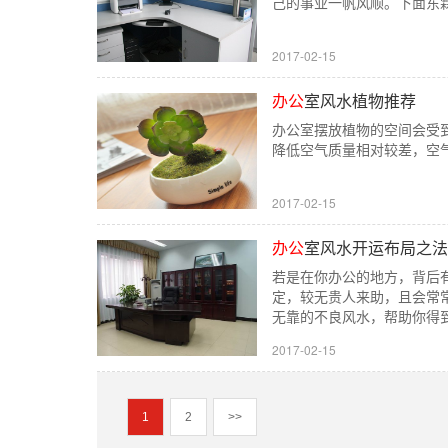
己的事业一帆风顺。下面东
2017-02-15
办公
室风水植物推荐
办公室摆放植物的空间会受
降低空气质量相对较差，空
2017-02-15
办公
室风水开运布局之法
若是在你办公的地方，背后
定，较无贵人来助，且会常
无靠的不良风水，帮助你得
2017-02-15
1
2
>>