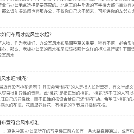
行业与办公地点选择是要匹配的。北京王府井附近的写字楼大都与商业有
，那么请勿凑热闹也奔那办公，不仅你自己火不起来，可能连你的左邻右
水如何布局才能风生水起？
军人物，作为老板们，办公室风水布局调整至关重要，稍有不慎，必会影
轻心，那么，老板办公室的风水布局应该按照什么样的标准进行呢? 下面
公室风水
室风水旺“桃花”
最近有没有桃花运啊”？其实命带“桃花”的人是指人长得漂亮，有文学或文
容易得到异性的青睐。此“桃花”是指正当的桃花，“桃花”运不旺的人可以
催旺自己的异性缘，而不正确的摆设会给自己还“桃花”劫。希望旺“桃花”的
只装满水的花瓶，花瓶里养鲜花，有桃花的季节最好插桃花枝。
何布置符合风水标准
准一：避免冲煞 办公室所在的写字楼正前方如有一条大路直接通过，或有电