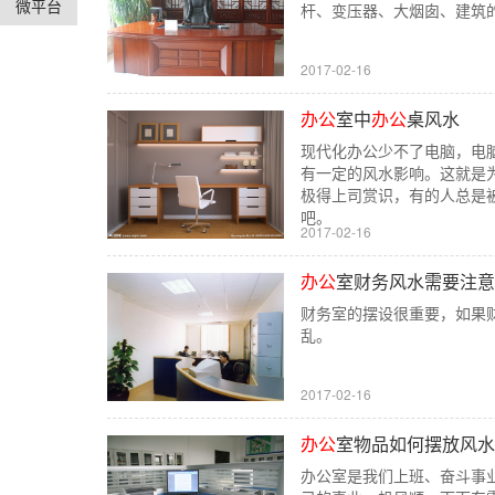
微平台
杆、变压器、大烟囱、建筑的
2017-02-16
办公
室中
办公
桌风水
现代化办公少不了电脑，电
有一定的风水影响。这就是
极得上司赏识，有的人总是
吧。
2017-02-16
办公
室财务风水需要注意
财务室的摆设很重要，如果
乱。
2017-02-16
办公
室物品如何摆放风水
办公室是我们上班、奋斗事