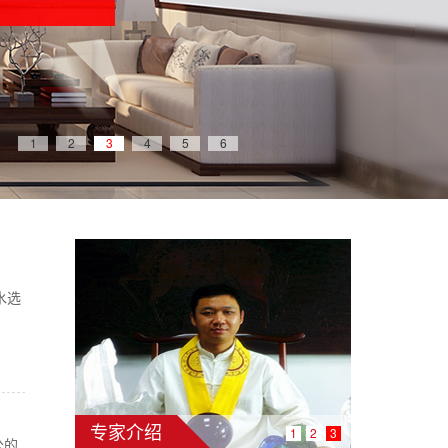
1
2
3
4
5
6
水选
专家介绍
1
2
3
公的