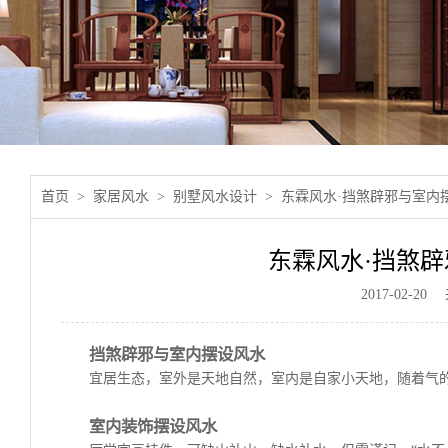
首页
家居风水
别墅风水设计
东霖风水·挡煞辟邪与室内
东霖风水·挡煞
2017-02-
挡煞辟邪与室内摆设风水
宜居生态，室外是天地自然，室内是自家小天地，随着气
室内装饰摆设风水