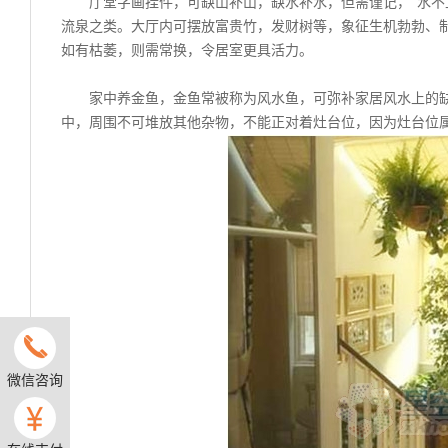
厅堂字画挂件，可缺山补山，缺水补水，但需谨记，“水不
流泉之类。大厅内可摆放富贵竹，发财树等，象征生机勃勃、
如有枯萎，则需常换，令居室更具活力。
家中养金鱼，金鱼常被称为风水鱼，可弥补家居风水上的
中，周围不可堆放其他杂物，不能正对着灶台位，因为灶台位
微信咨询