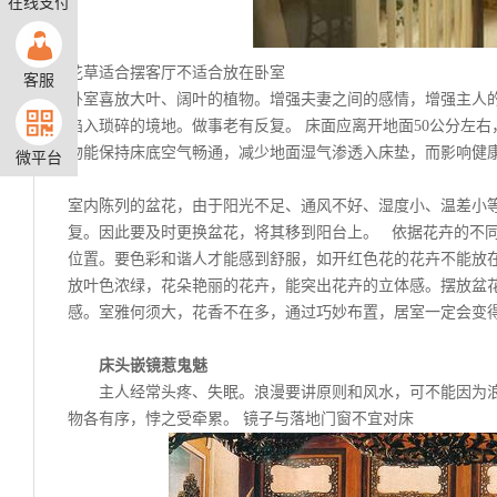
在线支付
花草适合摆客厅不适合放在卧室
客服
卧室喜放大叶、阔叶的植物。增强夫妻之间的感情，增强主人
陷入琐碎的境地。做事老有反复。 床面应离开地面50公分左
物能保持床底空气畅通，减少地面湿气渗透入床垫，而影响健
微平台
室内陈列的盆花，由于阳光不足、通风不好、湿度小、温差小
复。因此要及时更换盆花，将其移到阳台上。 依据花卉的不
位置。要色彩和谐人才能感到舒服，如开红色花的花卉不能放
放叶色浓绿，花朵艳丽的花卉，能突出花卉的立体感。摆放盆
感。室雅何须大，花香不在多，通过巧妙布置，居室一定会变
床头嵌镜惹鬼魅
主人经常头疼、失眠。浪漫要讲原则和风水，可不能因为
物各有序，悖之受牵累。 镜子与落地门窗不宜对床