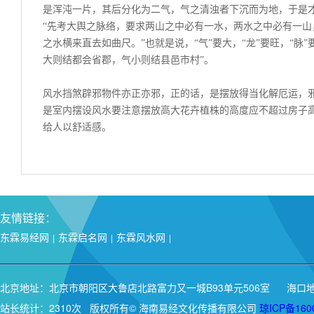
是浑沌一片，其后分化为二气，气之清浊者下沉而为地，于是才
“先考大舆之脉络，要求两山之中必有一水，两水之中必有一
之水横来直去如曲尺。”也就是说，“气”要大，“龙”要旺，“脉”要
大则结都会省郡，气小则结县邑市村”。
风水挡煞辟邪物件亦正亦邪，正的话，是摆放得当化解厄运，
是室内摆设风水要注意摆放高大花卉植株的高度应不超过房子高
给人以舒适感。
友情链接：
东霖易经网
东霖启名网
东霖风水网
|
|
|
北京地址：北京市朝阳区大鲁店北路富力又一城B93单元506室 海口地
站长统计：2310次 版权所有© 海南易经文化传播有限公司
琼ICP备160