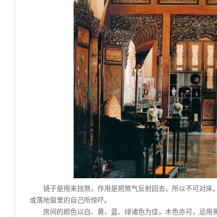
镜子是用来挡煞，作用是把煞气反射回去，所以不可对床
或落地窗里的自己所惊吓。
房间的颜色以白、黄、蓝、绿诸色为佳，木色亦可，忌用