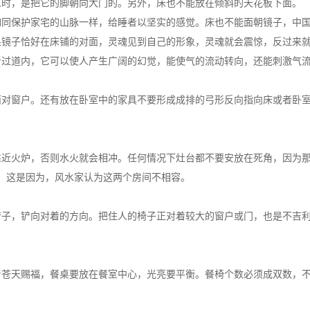
人时，是把它的脚朝向大门的。另外，床也不能放在倾斜的天花板下面。
如同保护家宅的山脉一样，给睡者以坚实的感觉。床也不能面朝镜子，中
果镜子恰好在床铺的对面，灵魂见到自己的形象，灵魂就会震惊，反过来
者过道内，它可以使人产生广阔的幻觉，能使气的流动转向，还能刺激气
面对窗户。还有放在卧室中的家具不要形成成排的弓形反向指向床或者卧
靠近火炉，否则水火就会相冲。任何情况下灶台都不要安放在死角，因为
，这是因为，风水家认为这两个房间不相容。
铲子，铲向对着的方向。把住人的椅子正对着较大的窗户或门，也是不吉
着苍天赐福，餐桌要放在餐室中心，光亮要平衡。餐椅个数必须成双数，