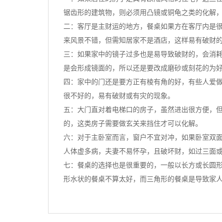
锯齿形的建筑物，则必须用凸镜或铜龟之类的化解
二：客厅是主财运的地方，餐桌如果方在客厅内是
来风景不错，但需知居家不是酒店，这样易有破财
三：如果家中的镜子过多也是易导致破财的，会消
是会形成镜面的，所以还是要改成磨砂或刻花的为
四：家中的门还是要方正有棱有角的好，有些人爱
很不好的，易有破财或有灾的现象。
五：大门直对着电梯口的房子，虽然进出很方便，
的，这类房子需要做玄关来挡住才可以化解。
六：对于主卧室而言，窗户不宜对冲，如果卧室双
人体虚多病，夫妻不易怀孕，且破坏财，如过三面
七：餐桌的选择也是很重要的，一般以长方或长圆
形水状的餐桌不算太好，而三角形的餐桌是导致家