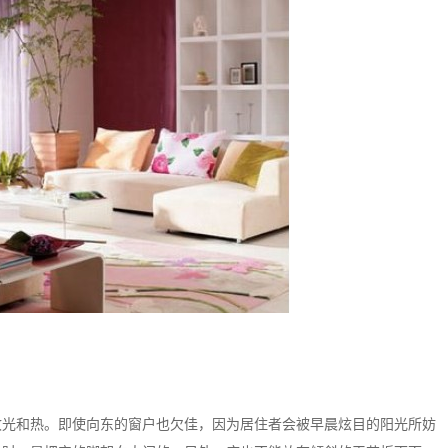
收光和热。即使向东的窗户也欠佳，因为居住者会被早晨炫目的阳光所妨