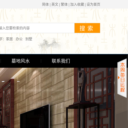
简体
|
英文
|
繁体
|
加入收藏
|
设为首页
字：
家居
办公
别墅
墓地风水
联系我们