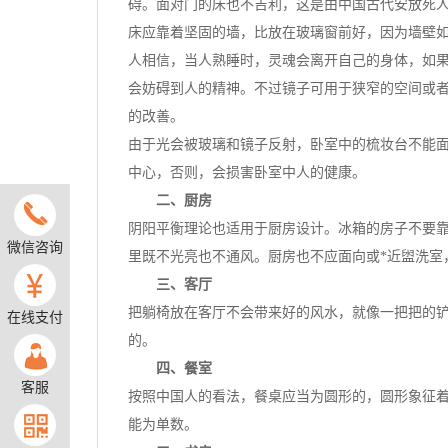
碍。面对门的床也不吉利，这是由中国古代安放死
床应靠着坚固的墙，比放在玻璃窗前好，因为墙壁
人相信，当人熟睡时，灵魂会离开自己的身体，如
会妨碍到人的精神。不过镜子可用于狭窄的空间或
的改善。
由于光会被玻璃和镜子反射，卧室中的梳妆台不能
中心，否则，会损害卧室中人的健康。
二、厨房
阴阳平衡理论也适用于厨房设计。冰箱的房子不要
微信咨询
里既不光亮也不通风。厨房也不应面向或*近盥洗室
三、客厅
把躺椅放在客厅不会带来好的风水，就像一把把的
在线支付
的。
四、餐室
客服
按照中国人的看法，餐桌应当为圆形的，圆形象征
能为单数。