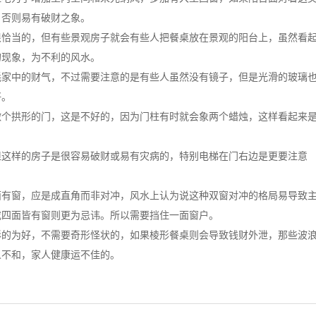
，否则易有破财之象。
很恰当的，但有些景观房子就会有些人把餐桌放在景观的阳台上，虽然看
的现象，为不利的风水。
耗家中的财气，不过需要注意的是有些人虽然没有镜子，但是光滑的玻璃
好。
做个拱形的门，这是不好的，因为门柱有时就会象两个蜡烛，这样看起来
但这样的房子是很容易破财或易有灾病的，特别电梯在门右边是更要注意
面有窗，应是成直角而非对冲，风水上认为说这种双窗对冲的格局易导致
或四面皆有窗则更为忌讳。所以需要挡住一面窗户。
形的为好，不需要奇形怪状的，如果棱形餐桌则会导致钱财外泄，那些波
人不和，家人健康运不佳的。