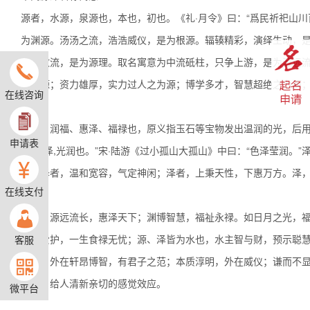
源者，水源，泉源也，本也，初也。《礼·月令》曰：“爲民祈祀山
为渊源。汤汤之流，浩浩威仪，是为根源。辐辏精彩，演绎生动，
惠渊致流，是为源理。取名寓意为中流砥柱，只争上游，是为源远
之为源；资力雄厚，实力过人之为源；博学多才，智慧超绝之为源
在线咨询
泽者，润福、惠泽、福禄也，原义指玉石等宝物发出温润的光，后
申请表
曰：“泽,光润也。”宋·陆游《过小孤山大孤山》中曰：“色泽莹润。
世；泽者，温和宽容，气定神闲；泽者，上秉天性，下惠万方。泽
在线支付
源泽，源远流长，惠泽天下；渊博智慧，福祉永禄。如日月之光，
辈的爱护，一生食禄无忧；源、泽皆为水也，水主智与财，预示聪
客服
之风；外在轩昂博智，有君子之范；本质淳明，外在威仪；谦而不
活泼，给人清新亲切的感觉效应。
微平台