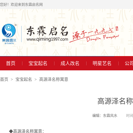
您好！欢迎来到东霖启名网
首页
宝宝起名
成人改名
明星艺名
公
首页
宝宝起名
高源泽名称寓意
高源泽名称
编辑：东霖风水
时间2
◆高源泽名称寓意：