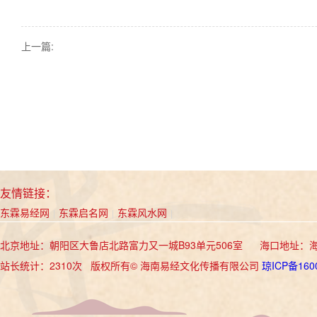
上一篇:
友情链接：
东霖易经网
东霖启名网
东霖风水网
|
|
|
北京地址：朝阳区大鲁店北路富力又一城B93单元506室 海口地址：海
站长统计：2310次 版权所有© 海南易经文化传播有限公司
琼ICP备160