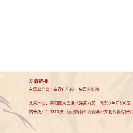
友情链接：
东霖易经网
东霖启名网
东霖风水网
|
|
|
北京地址：朝阳区大鲁店北路富力又一城B93单元506
站长统计：2310次 版权所有© 海南易经文化传播有限